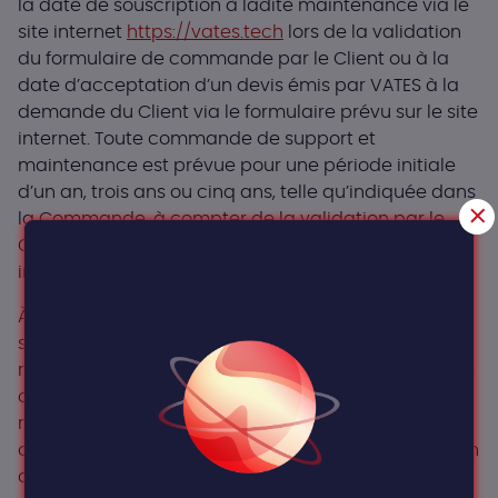
la date de souscription à ladite maintenance via le
site internet
https://vates.tech
lors de la validation
du formulaire de commande par le Client ou à la
date d’acceptation d’un devis émis par VATES à la
demande du Client via le formulaire prévu sur le site
internet. Toute commande de support et
maintenance est prévue pour une période initiale
d’un an, trois ans ou cinq ans, telle qu’indiquée dans
la Commande, à compter de la validation par le
Client des conditions de paiement sur le site
internet ou de l’envoi du Bon de Commande.
À l’issue de cette période initiale, le contrat de
support et maintenance est automatiquement
renouvelé d’année en année si le client choisit cette
option. À défaut, le client doit procéder au
renouvellement par la soumission d’un devis signé
ou d’un bon de commande. Il peut être résilié à la fin
de chaque période contractuelle par l’envoi d’un