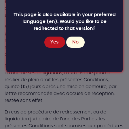
email par l’une des Parties ou, dans le cas du Client,
directement depuis son interface disponible sur le
This page is also available in your preferred
site internet.
language (en). Would you like to be
Si le Client résilie la maintenance avant la fin d’une
redirected to that version?
période contractuelle en cours, le Client reste
redevable du paiement de l’intégralité de la
Yes
No
redevance pour ladite période contractuelle en
cours.
En cas de manquement grave par l’une des Parties
à l’une de ses obligations, l’autre Partie pourra
résilier de plein droit les présentes Conditions,
quinze (15) jours après une mise en demeure, par
lettre recommandée avec accusé de réception,
restée sans effet.
En cas de procédure de redressement ou de
liquidation judiciaire de l’une des Parties, les
présentes Conditions sont soumises aux procédures