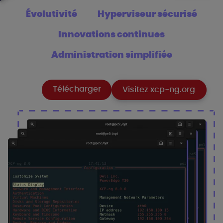
Évolutivité
Hyperviseur sécurisé
Innovations continues
Administration simplifiée
Télécharger
Visitez xcp-ng.org