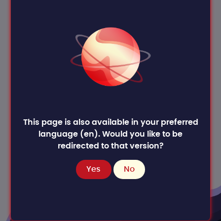
Communauté active
se soutenir mutuellement, réussir ensemble
Dépôt Github
signaler et contribuer
Équipe professionnelle
développeurs à temps plein
Assistance 24/7
ingénieurs à temps plein
This page is also available in your preferred
Tarifs et assistance
language (en). Would you like to be
redirected to that version?
Yes
No