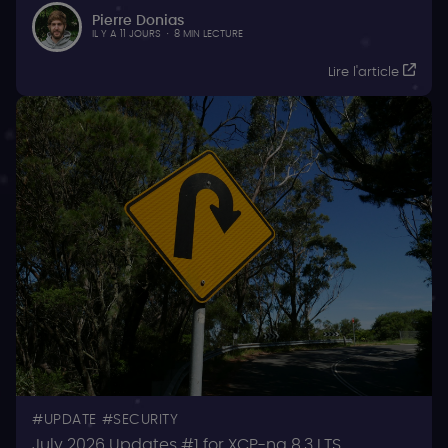
Pierre Donias
IL Y A 11 JOURS
·
8 MIN LECTURE
Lire l'article
UPDATE
SECURITY
July 2026 Updates #1 for XCP-ng 8.3 LTS