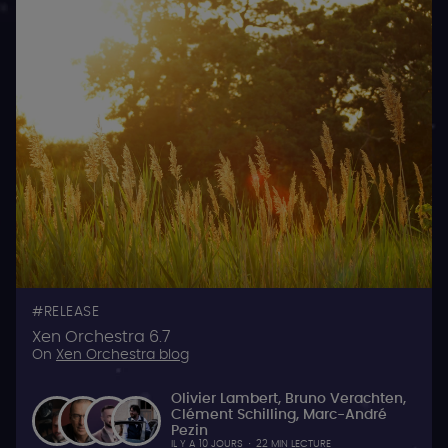
RELEASE
Xen Orchestra 6.7
On
Xen Orchestra blog
Olivier Lambert
,
Bruno Verachten
,
Clément Schilling
,
Marc-André
Pezin
IL Y A 10 JOURS
·
22 MIN LECTURE