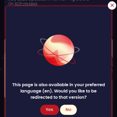
On
XCP-ng blog
Philippe Coval
,
David Morel
IL Y A 12 JOURS
·
4 MIN LECTURE
Lire l'article
This page is also available in your preferred
language (en). Would you like to be
redirected to that version?
Yes
No