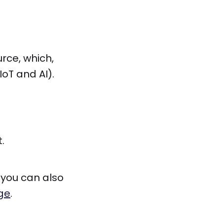
rce, which,
IoT and AI).
.
, you can also
ge
.