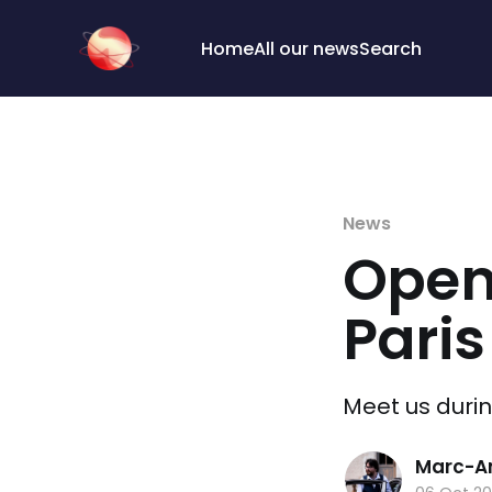
Cookies management panel
Home
All our news
Search
News
Open
Paris
Meet us durin
Marc-An