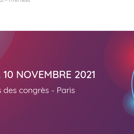
21
•
1 min read