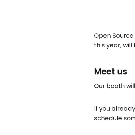
Open Source 
this year, wi
Meet us
Our booth wil
If you alread
schedule some