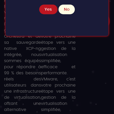
plate-forme de
centrée sur le
Yes
No
virtualisation XCP-
client. Plus
ng et de
qu'une simple
Demander
une démo
l'appliance de
alternative à
gestion Xen
VMware, c'est
Orchestra et de
votre prochaine
sa sauvegarde
étape vers une
native XCP-ng
gestion de la
intégrée, nous
virtualisation
sommes équipés
simplifiée,
pour répondre à
efficace et
99 % des besoins
performante.
réels des
VMware, c'est
utilisateurs dans
votre prochaine
une infrastructure
étape vers une
de virtualisation,
gestion de la
offrant une
virtualisation
alternative
simplifiée,