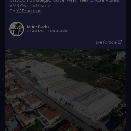
CHSCC's Strategic Move: Why They Chose Vates
VMS Over VMware
On
XCP-ng blog
Marc Pezin
IL Y A 3 ANS
·
4 MIN LECTURE
Lire l'article