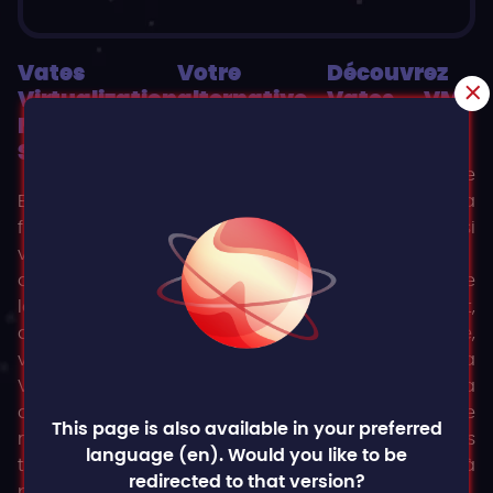
Vates
Votre
Découvrez
Virtualization
alternative
Vates VMS
Management
supérieure à
en action
Stack
VMware
Migrer de
Entrez dans le
Choisissez la
VMware n'a
futur de la
suite de gestion
jamais été aussi
virtualisation
de la
simple.
open source avec
virtualisation
Découvrez notre
la suite de gestion
Vates et
guide complet,
de la
découvrez la
étape par étape,
virtualisation
différence d'une
et découvrez la
Vates. En
solution de
simplicité de la
combinant de
virtualisation
migration de
This page is also available in your preferred
manière
véritablement
VMware vers
language (en). Would you like to be
transparente la
supérieure,
XCP-ng grâce à
redirected to that version?
puissance de la
économique et
notre outil V2V.