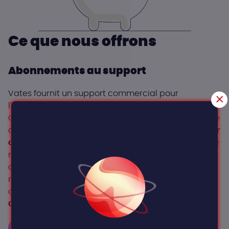
Ce que nous offrons
Abonnements au support
Vates fournit un support commercial pour
l'ensemble de la pile Vates VMS : XCP-ng, Xen
Orchestra, XO Lite, XOSTOR et XO Proxy. Notre modèle
de tarification est simple et prévisible :
par hôte, par
an
, avec
aucune limite sur CPU ou RAM
, et aucune
restriction de fonctionnalités. Vous obtenez une
assistance fiable de notre équipe d'ingénierie, une
maintenance à long terme et des conseils pour les
opérations quotidiennes.
Composants inclus :
XCP-NG
XEN-ORCHESTRA