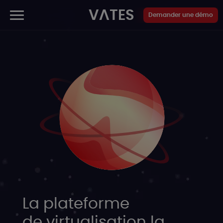
Panneau de gestion des cookies
VATES
Demander une démo
La plateforme
de virtualisation la