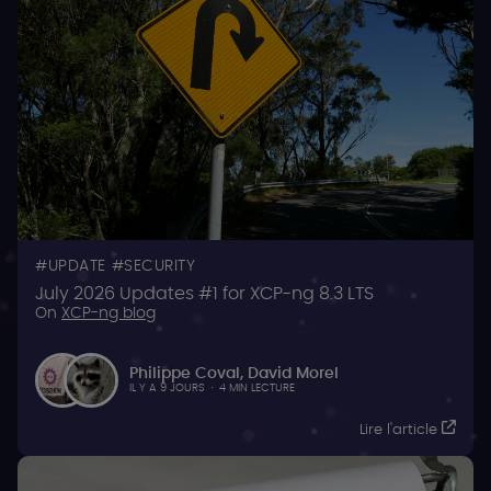
UPDATE
SECURITY
July 2026 Updates #1 for XCP-ng 8.3 LTS
On
XCP-ng blog
Philippe Coval
,
David Morel
IL Y A 9 JOURS
·
4 MIN LECTURE
Lire l'article