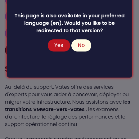
XO LITE
XOSTOR
This page is also available in your preferred
language (en). Would you like to be
redirected to that version?
XO PROXY
Yes
No
Page de tarification
Services professionnels
Au-delà du support, Vates offre des services
d'experts pour vous aider à concevoir, déployer ou
migrer votre infrastructure. Nous assistons avec
les
transitions VMware-vers-Vates
, les examens
d'architecture, le réglage des performances et le
support opérationnel continu.